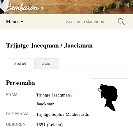
Bembaron »
Spring
Menu
naar
Zoeke
inhoud
in
Trijntge Jaecqman / Jaackman
stam
Profiel
Gezin
Personalia
NAAM:
Trijntge Jaecqman /
Jaackman
DOOPNAAM:
Trijntge Sophia Mattheeusdr.
GEBOREN:
1651 (Leiden)