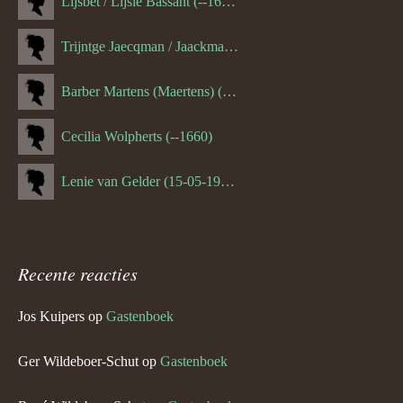
Lijsbet / Lijsie Bassant (--1687)
Trijntge Jaecqman / Jaackman (--1651)
Barber Martens (Maertens) (--1658)
Cecilia Wolpherts (--1660)
Lenie van Gelder (15-05-1970)
Recente reacties
Jos Kuipers
op
Gastenboek
Ger Wildeboer-Schut
op
Gastenboek