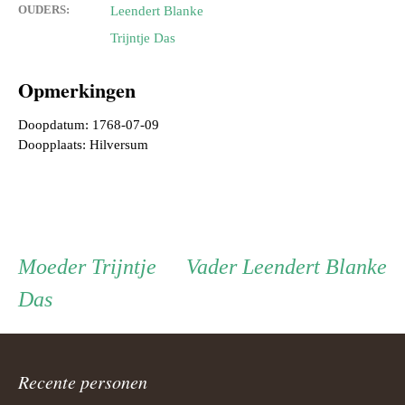
OUDERS:
Leendert Blanke
Trijntje Das
Opmerkingen
Doopdatum: 1768-07-09
Doopplaats: Hilversum
Persoon
Moeder
Vader
Moeder
Trijntje
Vader
Leendert Blanke
Das
ouder
navigatie
Recente personen