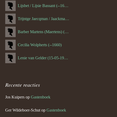
Lijsbet / Lijsie Bassant (--1687)
Trijntge Jaecqman / Jaackman (--1651)
Barber Martens (Maertens) (--1658)
Cecilia Wolpherts (--1660)
Lenie van Gelder (15-05-1970)
Recente reacties
Jos Kuipers
op
Gastenboek
Ger Wildeboer-Schut
op
Gastenboek