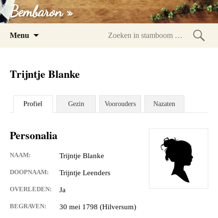
Bembaron »
Spring
Menu
naar
Zoeke
inhoud
in
Trijntje Blanke
stam
Profiel
Gezin
Voorouders
Nazaten
Personalia
NAAM:
Trijntje Blanke
DOOPNAAM:
Trijntje Leenders
OVERLEDEN:
Ja
BEGRAVEN:
30 mei 1798 (Hilversum)