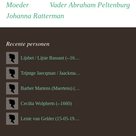
Persoon
Moeder
Vader
Moeder
Vader
Abraham Peltenburg
Johanna Ratterman
ouder
navigatie
Recente personen
Lijsbet / Lijsie Bassant (--1687)
Trijntge Jaecqman / Jaackman (--1651)
Barber Martens (Maertens) (--1658)
Cecilia Wolpherts (--1660)
Lenie van Gelder (15-05-1970)