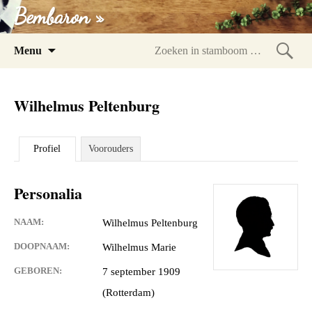
Bembaron »
Spring
Menu
naar
Zoeke
inhoud
in
Wilhelmus Peltenburg
stam
Profiel
Voorouders
Personalia
NAAM:
Wilhelmus Peltenburg
DOOPNAAM:
Wilhelmus Marie
GEBOREN:
7 september 1909
(Rotterdam)