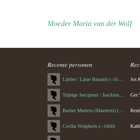
Persoon
Moeder
Moeder
Maria van der Wolf
ouder
navigatie
Recente personen
Rec
Lijsbet / Lijsie Bassant (--1687)
Jos 
Trijntge Jaecqman / Jaackman (--1651)
Ger 
Barber Martens (Maertens) (--1658)
René
Cecilia Wolpherts (--1660)
Kath