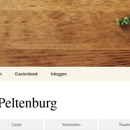
m
Gastenboek
Inloggen
Peltenburg
Gezin
Voorouders
Nazat