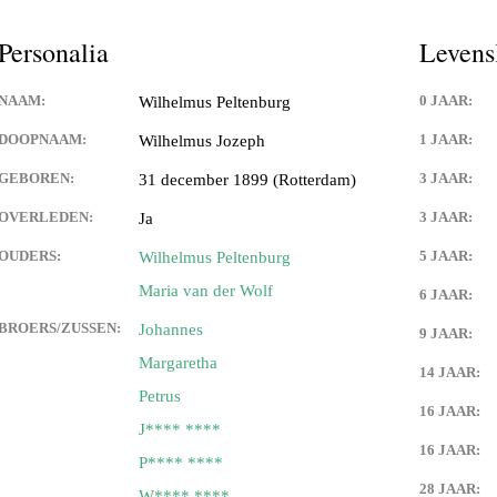
Personalia
Levens
NAAM:
0 JAAR:
Wilhelmus Peltenburg
DOOPNAAM:
1 JAAR:
Wilhelmus Jozeph
GEBOREN:
3 JAAR:
31 december 1899 (Rotterdam)
OVERLEDEN:
3 JAAR:
Ja
OUDERS:
5 JAAR:
Wilhelmus Peltenburg
Maria van der Wolf
6 JAAR:
BROERS/ZUSSEN:
Johannes
9 JAAR:
Margaretha
14 JAAR:
Petrus
16 JAAR:
J**** ****
16 JAAR:
P**** ****
28 JAAR:
W**** ****