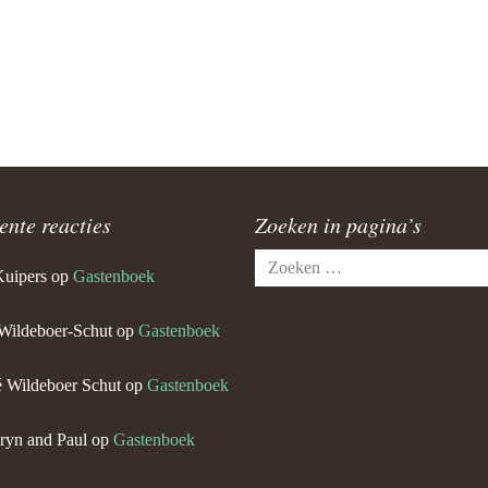
ente reacties
Zoeken in pagina’s
Zoeken
Kuipers
op
Gastenboek
naar:
Wildeboer-Schut
op
Gastenboek
 Wildeboer Schut
op
Gastenboek
ryn and Paul
op
Gastenboek