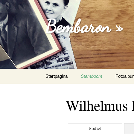
Bembaron »
Spring
Startpagina
Stamboom
Fotoalbu
naar
inhoud
Wilhelmus 
Profiel