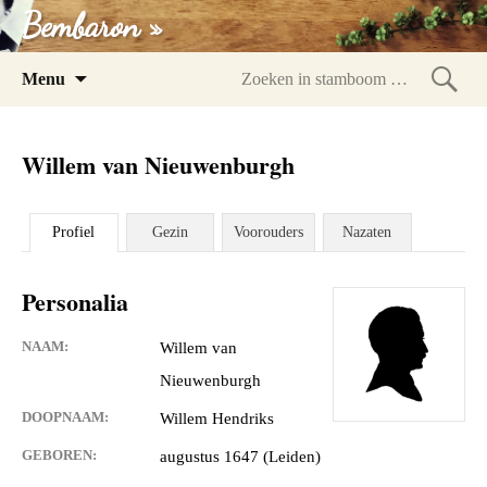
Bembaron »
Spring
Menu
naar
Zoeke
inhoud
in
Willem van Nieuwenburgh
stam
Profiel
Gezin
Voorouders
Nazaten
Personalia
NAAM:
Willem van
Nieuwenburgh
DOOPNAAM:
Willem Hendriks
GEBOREN:
augustus 1647 (Leiden)