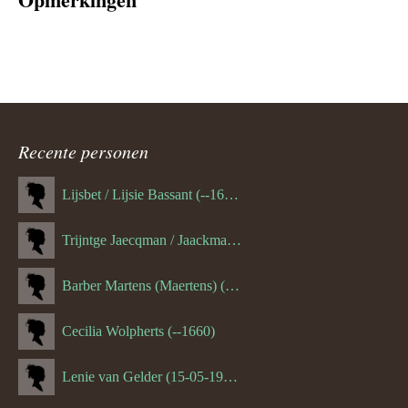
Recente personen
Lijsbet / Lijsie Bassant (--1687)
Trijntge Jaecqman / Jaackman (--1651)
Barber Martens (Maertens) (--1658)
Cecilia Wolpherts (--1660)
Lenie van Gelder (15-05-1970)