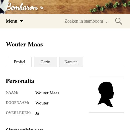
Bembaron »
Spring
Menu
naar
Zoeke
inhoud
in
Wouter Maas
stam
Profiel
Gezin
Nazaten
Personalia
NAAM:
Wouter Maas
DOOPNAAM:
Wouter
OVERLEDEN:
Ja
Opmerkingen