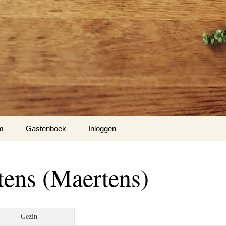
m
Gastenboek
Inloggen
tens (Maertens)
Gezin