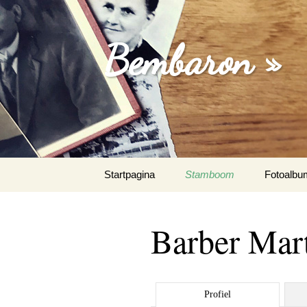
Bembaron »
Spring
Startpagina
Stamboom
Fotoalbu
naar
inhoud
Barber Mar
Profiel