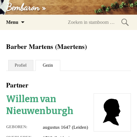
Bembaron »
Spring
Menu
naar
Zoeke
inhoud
in
Barber Martens (Maertens)
stam
Profiel
Gezin
Partner
Willem van
Nieuwenburgh
GEBOREN:
augustus 1647 (Leiden)