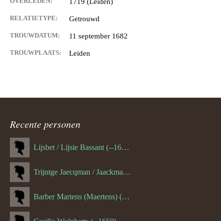
OVERLEDEN:
1719 (Leiden)
RELATIETYPE:
Getrouwd
TROUWDATUM:
11 september 1682
TROUWPLAATS:
Leiden
Recente personen
Lijsbet / Lijsie Bassant (--1687)
Trijntge Jaecqman / Jaackman (--1651)
Barber Martens (Maertens) (--1658)